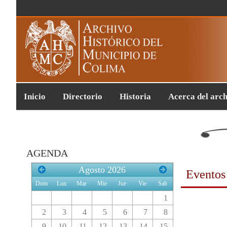
Inicio
Directorio
Historia
Acerca del arc
AGENDA
Agosto
2026
Eventos
Dom
Lun
Mar
Mie
Jue
Vie
Sab
1
2
3
4
5
6
7
8
9
10
11
12
13
14
15