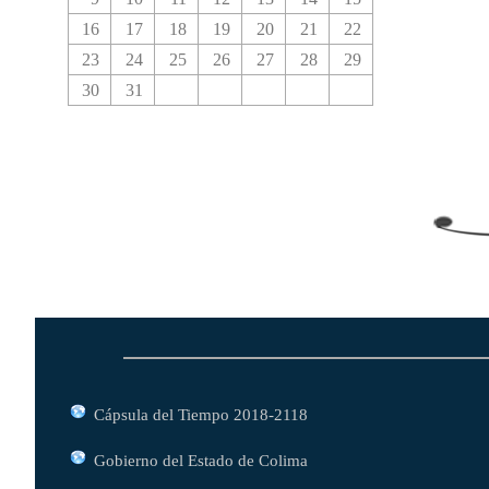
16
17
18
19
20
21
22
23
24
25
26
27
28
29
30
31
Cápsula del Tiempo 2018-2118
Gobierno del Estado de Colima