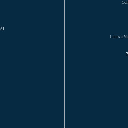
Col
DAI
Lunes a Vi