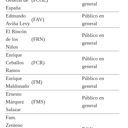
General de
(FCGE)
general
España
Edmundo
Público en
(FAV)
Aviña Levy
general
El Rincón
Público en
de los
(FRN)
general
Niños
Enrique
Público en
Ceballos
(FCR)
general
Ramos
Enrique
Público en
(FM)
Maldonado
general
Ernesto
Público en
Márquez
(FMS)
general
Salazar
Fam.
Zenteno