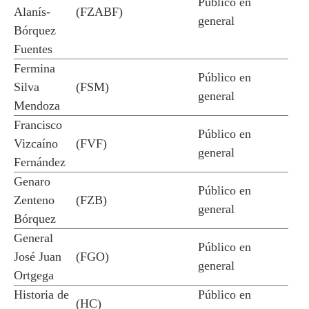
Público en
Alanís-
(FZABF)
general
Bórquez
Fuentes
Fermina
Público en
Silva
(FSM)
general
Mendoza
Francisco
Público en
Vizcaíno
(FVF)
general
Fernández
Genaro
Público en
Zenteno
(FZB)
general
Bórquez
General
Público en
José Juan
(FGO)
general
Ortgega
Historia de
Público en
(HC)