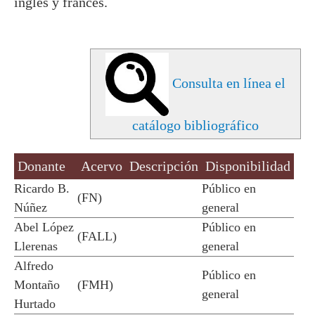
inglés y francés.
DANASLOT
Consulta en línea el
catálogo bibliográfico
Donante
Acervo
Descripción
Disponibilidad
Ricardo B.
Público en
(FN)
Núñez
general
Abel López
Público en
(FALL)
Llerenas
general
Alfredo
Público en
Montaño
(FMH)
general
Hurtado