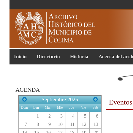
Inicio
Directorio
Historia
Acerca del arc
AGENDA
Septiembre
2025
Eventos
Dom
Lun
Mar
Mie
Jue
Vie
Sab
1
2
3
4
5
6
7
8
9
10
11
12
13
14
15
16
17
18
19
20