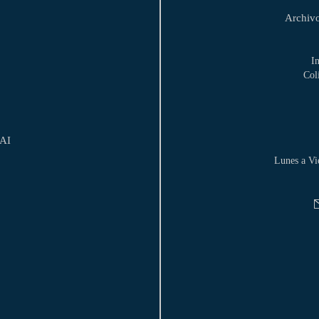
Archivo
I
Col
DAI
Lunes a Vi