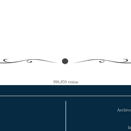
996,859
visitas
Archivo
I