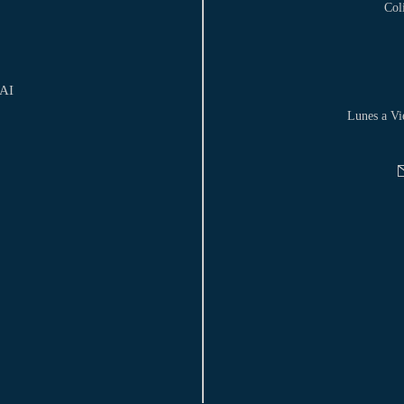
Col
DAI
Lunes a Vi