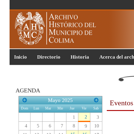
Inicio
Directorio
Historia
Acerca del arc
AGENDA
Mayo
2025
Eventos
Dom
Lun
Mar
Mie
Jue
Vie
Sab
2
1
3
4
5
6
7
8
10
9