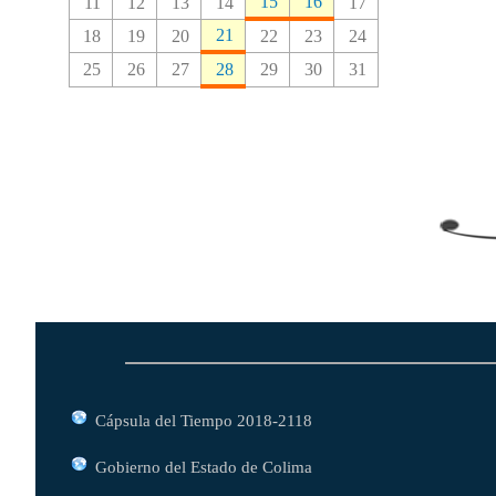
15
16
11
12
13
14
17
21
18
19
20
22
23
24
25
26
27
28
29
30
31
Cápsula del Tiempo 2018-2118
Gobierno del Estado de Colima